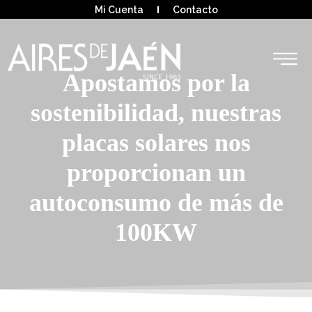
Mi Cuenta
Contacto
Apostamos por la
sostenibilidad, nuestras
placas solares nos
proporcionan un
autoconsumo de más de
100KW